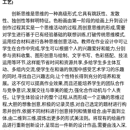
工艺)
创新思维是思维的一种高级形式,它具有跳跃性、发散
性、独创性等鲜明特征。色粉画由第一阶段的绘画上升到设计
创作过程其实是一个思维活动的过程,而创意思维的形成,需要
对学生进行基于已有经验基础的联想训练,打破传统思维模式,
运用综合材料进行各种思维创意活动。教师在作业设计中可让
学生在合作中完成,学生可以根据个人的兴趣爱好和能力,分别
参与资料收集、图形创意与绘制、文字书写、色彩搭配、技法
运用等环节,这样能节省时间和资源共享,多给学生多主体互
动、多组内交流,使学生在和谐的氛围中感受艺术学习的乐趣
的同时,寻找自己兴趣志向,让个性特长得到充分的培养和发
展。这不仅可以提高作业效果,而且还能培养学生的团队合作
与竞争意识,发展交往与审美的能力,强化合作动机与个人责
任。让学生体验设计的整个过程,从而形成一个正确的思维过
程,大胆的想象创意,积极的记录灵感,对自己选定的题材进行构
思并创作,依据不同材料进行创意排列和情景组合,由平面到立
体,由二维到三维,提炼出更多的形式美法则。将现有的绘画作
品进行重新创新设计,呈现出一件新的设计作品,需要由浅入深,