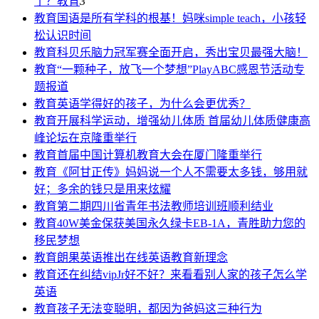
了？
教育
3
教育
国语是所有学科的根基！妈咪simple teach，小孩轻
松认识时间
教育
科贝乐脑力冠军赛全面开启，秀出宝贝最强大脑！
教育
“一颗种子，放飞一个梦想”PlayABC感恩节活动专
题报道
教育
英语学得好的孩子，为什么会更优秀？
教育
开展科学运动，增强幼儿体质 首届幼儿体质健康高
峰论坛在京隆重举行
教育
首届中国计算机教育大会在厦门隆重举行
教育
《阿甘正传》妈妈说一个人不需要太多钱，够用就
好；多余的钱只是用来炫耀
教育
第二期四川省青年书法教师培训班顺利结业
教育
40W美金保获美国永久绿卡EB-1A，青胜助力您的
移民梦想
教育
朗果英语推出在线英语教育新理念
教育
还在纠结vipJr好不好？来看看别人家的孩子怎么学
英语
教育
孩子无法变聪明，都因为爸妈这三种行为