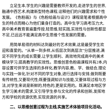
立足生本,学生的兴趣是需要教师开发的,走进学生的世界,
融通中西艺术,构建新型特色课程,诠释他们的兴趣需求和个性
发展。《色粉画》与《色粉绘画与设计》课程是笔者根据高中
生的特点而精心为他们量身打造的。高中生学习高考压力大,
高中美术教育普遍重传授,轻思维,轻实践,实效性与创新性都显
不足,已远远不能满足高中生思维个性发展的需要。
用简单易得的材料达到最好的艺术效果,这是最受学生欢
迎和喜爱的。“从单一到多样,从低层次到高层次”分层推进,满
足不同学生的成长需要,让学生顺利、高效地完成高中的美术
模块学习,提高教学的实效性。思维创意色粉画课程共有2本,内
容设置可供学生选择的多样化,教学内容,教、学、做结合,理论
与实践一体化,针对不同的学生对象,进行选择与安排,做到既要
有传统性,又要现代性;既要强调知识与技能,又要体现过程与方
法,对学生来说是新鲜的,特色的,更是实用的。既满足本地区学
生学习美术的需求,又引导学生参与文化的传承和创新,发挥地
方和学校的资源优势,实现资源的共享。
二
、
以思维创意过程为主线,实施艺术体验项目化活动
。