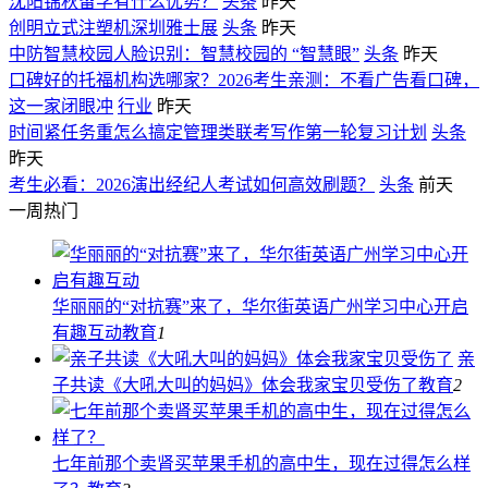
沈阳锦秋留学有什么优势？
头条
昨天
创明立式注塑机深圳雅士展
头条
昨天
中防智慧校园人脸识别：智慧校园的 “智慧眼”
头条
昨天
口碑好的托福机构选哪家？2026考生亲测：不看广告看口碑，
这一家闭眼冲
行业
昨天
时间紧任务重怎么搞定管理类联考写作第一轮复习计划
头条
昨天
考生必看：2026演出经纪人考试如何高效刷题？
头条
前天
一周热门
华丽丽的“对抗赛”来了，华尔街英语广州学习中心开启
有趣互动
教育
1
亲
子共读《大吼大叫的妈妈》体会我家宝贝受伤了
教育
2
七年前那个卖肾买苹果手机的高中生，现在过得怎么样