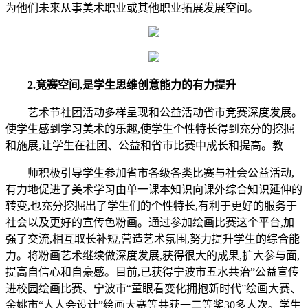
为他们未来从事美术职业或其他职业拓展发展空间。
2.
竞赛空间,是学生思维创意能力的有力提升
艺术节社团活动多样呈现和公益活动省市竞赛深度发展。
使学生感到学习美术的乐趣,使学生个性特长得到充分的挖掘
和施展,让学生在社团、公益和省市比赛中成长和提高。教
师积极引导学生参加省市各级各类比赛与社会公益活动,
有力地促进了美术学习由单一课本知识向课外综合知识延伸的
转变,也充分挖掘出了学生们的个性特长,有利于更好的服务于
社会以及更好的宣传色粉画。通过参加绘画比赛这个平台,加
强了交流,相互取长补短,营造艺术氛围,努力提升学生的综合能
力。将粉画艺术继续做深度发展,获得很大的成果,扩大参与面,
提高自信心和自豪感。目前,已获得宁波市五水共治”公益宣传
进校园绘画比赛、宁波市“童眼看变化拥抱新时代”绘画大赛、
余姚市“人人会设计”绘画大赛等共获一二等奖30多人次。学生