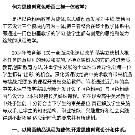
何为
思维创意色粉画
三模一体
教
学
?
是指以色粉画教学为载体,以思维创意发展为主线,集绘画
工艺设计三个模块内容为一体,把三者整合在整个教学体系中,
即通过一门色粉画教学的学习,使学生都有创意的思维和能力
绽放的课程教学。
2014年教育部《关于全面深化课程改革 落实立德树人根
本任务的意见》的颁发和实施,坚持立德树人的方向,推进素质
教育,创新教育方法,注重学生发展的个体性与差异性,让每一位
学生都有“出彩”的机会。深化新课改给高中美术教育带来机遇
与挑战,把更多的课程开发权交给教师。笔者通过近几年的高
中美术课堂教学实践,创新开发开设了《色粉画》与《色粉绘
画与设计》2本兴趣特长类姊妹课程。它在现今高中美术教学
中处于独创,十分符合当下学生的审美品位,真正解放学生头脑
与双手,让学生的知识结构、职业技能、兴趣爱好和社会实践
得到不断拓展,适应新时代的要求并有所建树。
一、
以粉画
精品
课程为载体,
开发思维创意设计和体系。