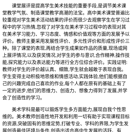
课堂展评是提高学生美术技能的重要手段,是调节美术课
堂教学气氛、制造课堂教学高潮的法宝。高中美术课堂普遍比
较重视对学生美术活动结果的评价而很少去观察学生在学习过
程中的学习热情,忽视了对学生在美术学习过程中的表现对其
在美术学习能力、学习态度、情感和价值观等方面的发展予以
评价。教师主要采用发展性评价、多元性评价和形成性评价三
种。除了课堂的表现,再结合学生成果如作品的质量,现场或网
上展评情况,以及获奖情况,对学生的参与意识,合作精神,操作技
能,探究能力以及表达能力等进行全方位综合评价。实践证明:
教师对学生的评价越认真、细致,学生就会越敢于表现自我。
学生变得主动积极地思维和情感活动,实践体验,他们能根据自
己的兴趣完成自己喜欢的作业,每个人都在原有的基础上有了
一定的进步,他们的思维力、创造力、想象力得到了发展,并学
会了创造性的学习。
美术学科是最可以锻炼学生多方面能力,展现自我个性思
维的。美术教师创造性地开发和利用一切有助于实现课程目标
的资源,突破固有的思维定势,打破专业、学科的界限,为学生发
展创造最佳环境与条件,创造出适合高中生发展的活跃、有