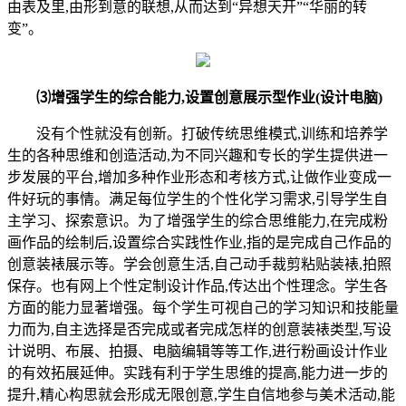
由表及里,由形到意的联想,从而达到“异想天开”“华丽的转
变”。
⑶
增强学生的综合能力,设置创意展示型作业(设计
电脑
)
没有个性就没有创新。打破传统思维模式,训练和培养学
生的各种思维和创造活动,为不同兴趣和专长的学生提供进一
步发展的平台,增加多种作业形态和考核方式,让做作业变成一
件好玩的事情。满足每位学生的个性化学习需求,引导学生自
主学习、探索意识。为了增强学生的综合思维能力,在完成粉
画作品的绘制后,设置综合实践性作业,指的是完成自己作品的
创意装裱展示等。学会创意生活,自己动手裁剪粘贴装裱,拍照
保存。也有网上个性定制设计作品,传达出个性理念。学生各
方面的能力显著增强。每个学生可视自己的学习知识和技能量
力而为,自主选择是否完成或者完成怎样的创意装裱类型,写设
计说明、布展、拍摄、电脑编辑等等工作,进行粉画设计作业
的有效拓展延伸。实践有利于学生思维的提高,能力进一步的
提升,精心构思就会形成无限创意,学生自信地参与美术活动,能