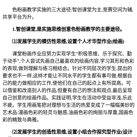
色粉画教学实施的三大途径:智创课堂为主,竞赛空间为辅,
共享平台为升。
1.
智创课堂,
是实施思维创意色粉画
教学的主要
途径
。
⑴
发展学生的
模仿性
思维,
设置个人才华型作业
(绘画
)
课堂粉画作业应努力实现学生“积极思维、乐于探究、勤
于动手”,个人尝试先画自己最喜欢的绘画内容,学习其形和色彩
的表现,做到理解与练习相结合。针对不同层次的学生,提出的
要求也不一样,这样才能让不同水平的学生都有事可做,根据自
己的能力做相应的工作,使他们在自己的起点上有所提高。可
以借鉴和改造别人的作品,但要有自己的想法和观点,最后呈现
自己创意的绘画作品。实践证明,学生在活动中受益非浅,乐此
不疲。学生用画笔把对理想与生活的热爱变成了一幅幅美妙的
艺术品:漫画色彩的轻灵与魅惑,油画色彩的绚丽与厚重,国画色
彩的精致与典雅。
⑵
发展学生的创
造性
思维,
设置
小组合作探究型作业(设计