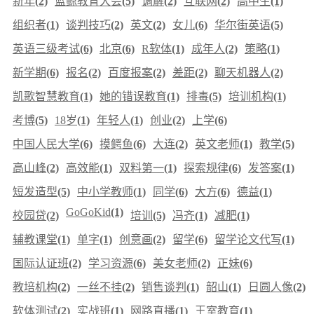
新年
(2)
蓝鲸教育大会
(5)
调解
(2)
互联网
(2)
高中生
(1)
组织者
(1)
谈判技巧
(2)
英文
(2)
女儿
(6)
华尔街英语
(5)
英语三级考试
(6)
北京
(6)
R软体
(1)
成年人
(2)
策略
(1)
新学期
(6)
报名
(2)
百度报案
(2)
差距
(2)
聊天机器人
(2)
凯歌智慧教育
(1)
她的错误教育
(1)
排毒
(5)
培训机构
(1)
考博
(5)
18岁
(1)
年轻人
(1)
创业
(2)
上学
(6)
中国人民大学
(6)
摸鳄鱼
(6)
大连
(2)
英文老师
(1)
教学
(5)
高山峰
(2)
高效能
(1)
双料第一
(1)
探索规律
(6)
发答案
(1)
短发造型
(5)
中小学教师
(1)
同学
(6)
大方
(6)
德益
(1)
GoGoKid
(1)
校园贷
(2)
培训
(5)
冯齐
(1)
减肥
(1)
辅教课堂
(1)
单字
(1)
创意画
(2)
留学
(6)
留学论文代写
(1)
国际认证班
(2)
学习资源
(6)
美女老师
(2)
正妹
(6)
教培机构
(2)
一丝不挂
(2)
销售谈判
(1)
韶山
(1)
日圆人像
(2)
软体测试
(2)
实战班
(1)
网路直播
(1)
王室教育
(1)