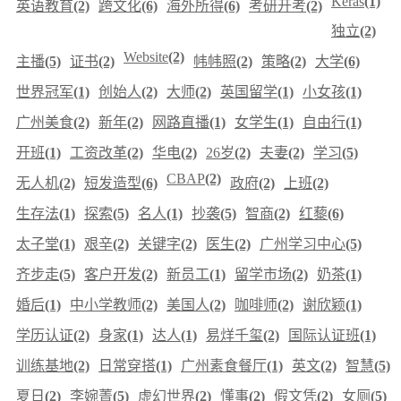
Keras
(1)
英语教育
(2)
跨文化
(6)
海外所得
(6)
考研开考
(2)
独立
(2)
Website
(2)
主播
(5)
证书
(2)
帏帏照
(2)
策略
(2)
大学
(6)
世界冠军
(1)
创始人
(2)
大师
(2)
英国留学
(1)
小女孩
(1)
广州美食
(2)
新年
(2)
网路直播
(1)
女学生
(1)
自由行
(1)
开班
(1)
工资改革
(2)
华电
(2)
26岁
(2)
夫妻
(2)
学习
(5)
CBAP
(2)
无人机
(2)
短发造型
(6)
政府
(2)
上班
(2)
生存法
(1)
探索
(5)
名人
(1)
抄袭
(5)
智商
(2)
红藜
(6)
太子堂
(1)
艰辛
(2)
关键字
(2)
医生
(2)
广州学习中心
(5)
齐步走
(5)
客户开发
(2)
新员工
(1)
留学市场
(2)
奶茶
(1)
婚后
(1)
中小学教师
(2)
美国人
(2)
咖啡师
(2)
谢欣颖
(1)
学历认证
(2)
身家
(1)
达人
(1)
易烊千玺
(2)
国际认证班
(1)
训练基地
(2)
日常穿搭
(1)
广州素食餐厅
(1)
英文
(2)
智慧
(5)
夏日
(2)
李婉菁
(5)
虚幻世界
(2)
懂事
(2)
假文凭
(2)
女厕
(5)