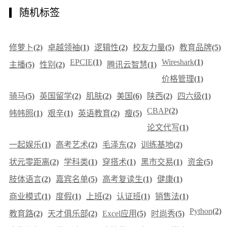
随机标签
修萝卜
(2)
卓越领袖
(1)
逻辑性
(2)
校友力量
(5)
教育品牌
(5)
EPCIE
(1)
Wireshark
(1)
主播
(5)
性别
(2)
腾讯云智慧
(1)
价格管理
(1)
骑马
(5)
英国留学
(2)
肌肤
(2)
美国
(6)
陕西
(2)
四六级
(1)
CBAP
(2)
帏帏照
(1)
艰辛
(1)
英语教育
(2)
瘦
(5)
论文代写
(1)
一起娱乐
(1)
高考艺术
(2)
毛泽东
(2)
训练基地
(2)
状元零距离
(2)
学科类
(1)
穿搭术
(1)
黑市交易
(1)
资金
(5)
肢体语言
(2)
嘉宾名单
(5)
高考复读生
(1)
健康
(1)
商业模式
(1)
度假
(1)
上班
(2)
认证班
(1)
销售法
(1)
Python
(2)
教育路
(2)
天才俱乐部
(2)
Excel应用
(5)
时尚秀
(5)