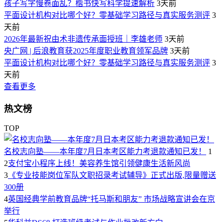
孩子写字慢卷面乱？楷书快写科学提速解析
3天前
平面设计机构对比哪个好？零基础学习路径与真实服务测评
3
天前
2026年最新祝由术非遗传承面授班｜李雄老师
3天前
央广网 | 后浪教育获2025年度职业教育领军品牌
3天前
平面设计机构对比哪个好？零基础学习路径与真实服务测评
3
天前
查看更多
热文榜
TOP
名校志向塾——本年度7月日本考区能力考退款通知已发！
1
2
支付宝小程序上线！美容养生馆引领健康生活新风尚
3
《专业技能岗位军队文职招录考试辅导》正式出版,限量赠送
300册
4
英国经典学前教育品牌“托马斯和朋友” 市场战略宣讲会在京
举行