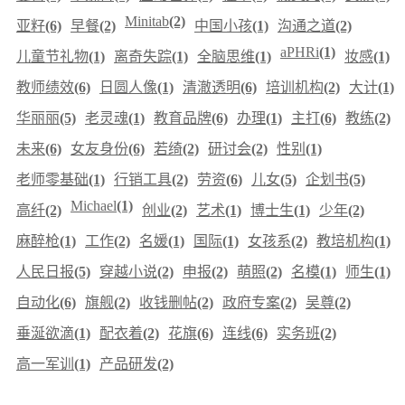
Minitab
(2)
亚籽
(6)
早餐
(2)
中国小孩
(1)
沟通之道
(2)
aPHRi
(1)
儿童节礼物
(1)
离奇失踪
(1)
全脑思维
(1)
妆感
(1)
教师绩效
(6)
日圆人像
(1)
清澈透明
(6)
培训机构
(2)
大计
(1)
华丽丽
(5)
老灵魂
(1)
教育品牌
(6)
办理
(1)
主打
(6)
教练
(2)
未来
(6)
女友身份
(6)
若绮
(2)
研讨会
(2)
性别
(1)
老师零基础
(1)
行销工具
(2)
劳资
(6)
儿女
(5)
企划书
(5)
Michael
(1)
高纤
(2)
创业
(2)
艺术
(1)
博士生
(1)
少年
(2)
麻醉枪
(1)
工作
(2)
名媛
(1)
国际
(1)
女孩系
(2)
教培机构
(1)
人民日报
(5)
穿越小说
(2)
申报
(2)
萌照
(2)
名模
(1)
师生
(1)
自动化
(6)
旗舰
(2)
收钱删帖
(2)
政府专案
(2)
吴尊
(2)
垂涎欲滴
(1)
配衣着
(2)
花旗
(6)
连线
(6)
实务班
(2)
高一军训
(1)
产品研发
(2)