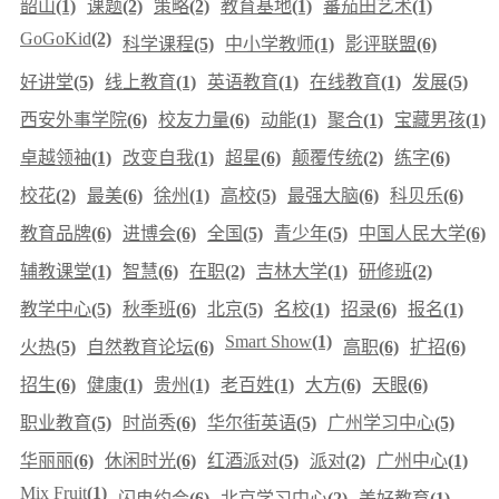
韶山
(1)
课题
(2)
策略
(2)
教育基地
(1)
蕃茄田艺术
(1)
GoGoKid
(2)
科学课程
(5)
中小学教师
(1)
影评联盟
(6)
好讲堂
(5)
线上教育
(1)
英语教育
(1)
在线教育
(1)
发展
(5)
西安外事学院
(6)
校友力量
(6)
动能
(1)
聚合
(1)
宝藏男孩
(1)
卓越领袖
(1)
改变自我
(1)
超星
(6)
颠覆传统
(2)
练字
(6)
校花
(2)
最美
(6)
徐州
(1)
高校
(5)
最强大脑
(6)
科贝乐
(6)
教育品牌
(6)
进博会
(6)
全国
(5)
青少年
(5)
中国人民大学
(6)
辅教课堂
(1)
智慧
(6)
在职
(2)
吉林大学
(1)
研修班
(2)
教学中心
(5)
秋季班
(6)
北京
(5)
名校
(1)
招录
(6)
报名
(1)
Smart Show
(1)
火热
(5)
自然教育论坛
(6)
高职
(6)
扩招
(6)
招生
(6)
健康
(1)
贵州
(1)
老百姓
(1)
大方
(6)
天眼
(6)
职业教育
(5)
时尚秀
(6)
华尔街英语
(5)
广州学习中心
(5)
华丽丽
(6)
休闲时光
(6)
红酒派对
(5)
派对
(2)
广州中心
(1)
Mix Fruit
(1)
闪电约会
(6)
北京学习中心
(2)
美好教育
(1)