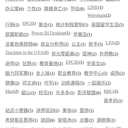
LINE
(1)
办公室
(6)
个性
(2)
跳楼身亡
(1)
节俭
(6)
Wireshark
(2)
SPC
(1)
行销
(1)
聚合
(1)
统计制程管制
(5)
英国留学生活
(5)
Power BI Desktop
(1)
部属职能
(2)
早餐店
(1)
LPA
(2)
法看色情视频
(6)
商业分析师
(2)
公主
(1)
新手
(5)
Teaching in the USA
(2)
状元零距离
(2)
提神
(2)
外师教
(2)
EPCIE
(1)
讲师
(2)
甘愿
(1)
教育基地
(2)
学英文
(2)
脑力冠军赛
(1)
女人味
(1)
职业教育
(5)
教学中心
(5)
成熟
(2)
健康
(2)
邓文迪
(1)
代写
(1)
训练课程
(5)
一起娱乐
(2)
Max
(2)
BBC
(1)
韶山
(1)
校花
(1)
乐多多
(1)
影评联盟
(6)
高考前
(1)
站式小便器
(5)
讲师培训
(2)
美妆
(2)
蛋饼
(1)
考研报名费用
(1)
胡润
(6)
穿搭术
(1)
点餐
(2)
清肠胃
(1)