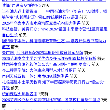
读懂“建设家乡”的初心
昨天
当石油人遇上钢铁魂 ——中国石油大学（华东）“AI赋能，钢
铁智变”实践团赴辽宁鞍山传统钢铁行业调研
前天
2026年乌鲁木齐市水磨沟区宠美机构实力测评
前天
科技启智，美育润心：vivo 2026“童画未来夏令营”让童真童趣
自由生长
前天
回归板书本质，科技赋能教育新生态 — 澳森环保板书笔助力
教学
前天
央广网 | 后浪教育获2025年度职业教育领军品牌
前天
2026芜湖泰文中学办学优势及多元课程配置择校全解析
前天
搜题答案准确的软件怎么选？高识别+全解析更省心
前天
齐工程医学院：大健康应用型人才培养枢纽
前天
审创天成四位一体：南审CPA规划测评
前天
扎根福建本土学历教育 知了学历探索学历提升行业“慢生长”
路径
前天
统丽课程火热报名中
3天前
2026芜湖公立私立初高中对比寄宿，各学校住宿条件盘点
3天
前