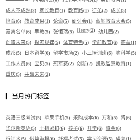
成人不成熟
(2)
家长教育
(1)
教育路
(1)
徒弟
(2)
成长
(5)
培育
(6)
教育成果
(1)
论道
(5)
研讨会
(1)
蓝鲸教育大会
(5)
Henry
(2)
嘉宾名单
(6)
早教
(5)
张恒瑞
(5)
幼儿园
(2)
创造未来
(5)
探索规律
(5)
体育特色
(5)
学前教育
(6)
德益
(1)
成都
(5)
日本留学
(6)
留学市场
(2)
小三培训班
(6)
脑科学
(5)
工作人员
(6)
宝贝
(5)
冠军赛
(2)
创新
(2)
凯歌智慧教育
(1)
重庆
(5)
共赢未来
(2)
当月热门标签
英语三级考试
(5)
苹果手机
(5)
采购成本
(6)
万和
(5)
肾
(6)
华尔街英语
(5)
十指紧扣
(6)
孩子
(6)
开学
(6)
资金
(6)
行销术
(5)
借势海报
(6)
托福考试
(5)
学习资源
(5)
盛装
(1)