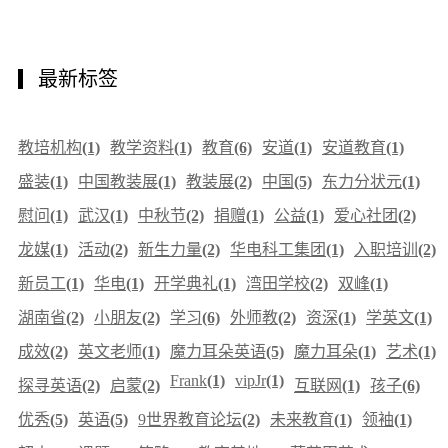
最新标签
教培机构
(1)
教学资料
(1)
教育
(6)
安道
(1)
安道教育
(1)
盛装
(1)
中国教装展
(1)
教装展
(2)
中国
(5)
东力分状元
(1)
慰问
(1)
武汉
(1)
中秋节
(2)
捐赠
(1)
公益
(1)
爱心社团
(2)
龙媒
(1)
活动
(2)
新生力量
(2)
华电科工集团
(1)
入职培训
(2)
新员工
(1)
华电
(1)
开学典礼
(1)
湾田学校
(2)
双峰
(1)
湖南省
(2)
小朋友
(2)
学习
(6)
外师教
(2)
资深
(1)
学英文
(1)
成效
(2)
英文老师
(1)
魔力耳朵英语
(5)
魔力耳朵
(1)
艺术
(1)
Frank
(1)
vipJr
(1)
探寻英语
(2)
启蒙
(2)
互联网
(1)
孩子
(6)
优秀
(5)
英语
(5)
9世界教育论坛
(2)
未来教育
(1)
领袖
(1)