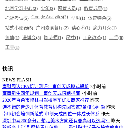
北京学习中心
(2)
少年
(2)
网管人员
(2)
教育成果
(1)
Google Analytics
(2)
托福考试
(5)
型男
(1)
体育特色
(5)
站式小便器
(6)
广州素食餐厅
(2)
读心术
(1)
魔力耳朵
(1)
负债
(1)
进博会
(5)
咖啡师
(1)
尺寸
(1)
工资改革
(1)
二手
(6)
工具
(1)
快讯
NEWS FLASH
南财周边CPA培训测评：审创天成模式解析
7小时前
南审新生四年规划：审创天成陪跑指南
7小时前
2026年百色市隆林县驾校学车优质商家推荐
昨天
选不错的青少儿体育教育机构先回答这7条核心问题
昨天
南审初会培训新范式:审创天成四位一体成长体系
昨天
深圳中考200多分，想走美术方向还有普高可以选吗？
昨天
聆听乡土党课 厚植青年信仰 ——重城职大学子在榜样故事中