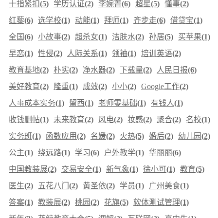
十指紧扣
(5)
学历认证
(2)
李婉菁
(6)
超星
(5)
懂事
(2)
红藜
(6)
选学校
(1)
动能
(1)
拜师
(1)
齐步走
(6)
借贷宝
(1)
全国
(6)
小故事
(2)
超杀女
(1)
洁肤水
(2)
孙居
(5)
买苹果
(1)
早恋
(1)
性侵
(2)
人际关系
(1)
领袖
(1)
培训英语
(2)
教育基地
(2)
朴实
(2)
净水器
(2)
下载量
(2)
人民日报
(6)
美好教育
(2)
隆重
(1)
成效
(2)
小小
(2)
Google工作
(2)
人事成本实务
(1)
留西
(1)
老师零基础
(1)
有钱人
(1)
收钱删帖
(1)
未来教育
(2)
风电
(2)
妆感
(2)
聚合
(2)
名校
(1)
实务班
(1)
函数应用
(2)
名媛
(2)
火热
(5)
婚后
(2)
幼儿园
(2)
公主
(1)
绕远路
(1)
学习
(6)
户外教学
(1)
华丽丽
(6)
中国教装展
(2)
交易安全
(1)
新气象
(1)
徐小可
(1)
教育
(5)
医生
(2)
五花八门
(2)
黄圣依
(2)
学员
(1)
广州美食
(1)
答案
(1)
教装展
(2)
桃园
(2)
花旗
(5)
软体测试管理
(1)