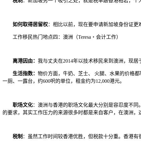
税制
：新加坡另一个吸引之处，就是税率跟香港相若，个人
如何取得居留权
：相比以前，现在要申请新加坡身份证更
工作移民热门地点四：澳洲（Teresa・会计工作）
离港因由：
我与丈夫在2014年以技术移民来到澳洲，现居
生活指数：
物价方面，牛奶、芝士、 火腿、水果的价格
一厕、一露台，约600呎的单位，租金约为12,000港元。
职场文化
：澳洲与香港的职场文化最大分别是容忍度不同
的要求，其实工作压力的来源很多时都是来自客户，在澳洲，
税制
：虽然工作时间较香港优胜，但税款十分重。香港有很