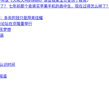
子共读《大吼大叫的妈妈》体会我家宝贝受伤了
教育
2
七年前那个卖肾买苹果手机的高中生，现在过得怎么样了
；多余的钱只是用来炫耀
峰论坛在京隆重举行
移民梦想
英语
松认识时间
题报道