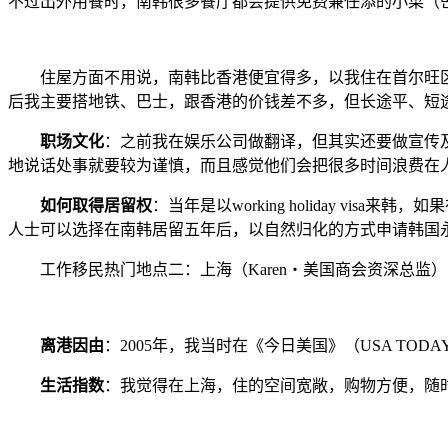
不过出外用餐时，南韩很多餐厅都会提供免费兼任添的小菜（
住屋方面不用说，南韩比香港便宜得多，以我住在首尔旺区的新
后我主要搭地铁、巴士，跟香港的价钱差不多，但长途平、短
职场文化
：之前我在娱乐公司做翻译，但其实还要做宣传及
地说话处事就要较为谨慎，而且感觉他们会把很多时间浪费在人
如何取得居留权
：当年是以working holiday vis
人士可以选择在南韩居留五年后，以自然归化的方式申请韩国
工作移民热门地点二：上海（Karen・美国商会资深总监）
离港因由
：2005年，我当时在《今日美国》（USA T
生活指数
：我觉得在上海，住的空间宽敞，购物方便，随