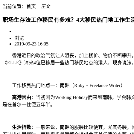
当前位置：
首页
―
正文
职场生存法工作移民有多难？4大移民热门地工作生
浏览
2019-09-23 16:05
香港近日的政治气氛让人沮丧，加上楼价、物价不断攀升，
《ELLE》请来4位已移居一些热门移民地点的港人，现身说
工作移民热门地点一：南韩（Ruby・Freelance Writer）
离港因由
：当初因为Working Holiday而来到
是在首尔一住便五年半。
生活指数
：一般来说，南韩的服装比较便宜，尤其冬装，