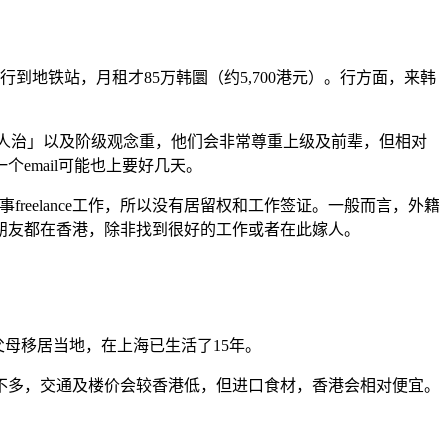
铁站，月租才85万韩圜（约5,700港元）。行方面，来韩
地「人治」以及阶级观念重，他们会非常尊重上级及前辈，但相对
email可能也上要好几天。
现时我从事freelance工作，所以没有居留权和工作签证。一般而言，外籍
朋友都在香港，除非找到很好的工作或者在此嫁人。
父母移居当地，在上海已生活了15年。
不多，交通及楼价会较香港低，但进口食材，香港会相对便宜。