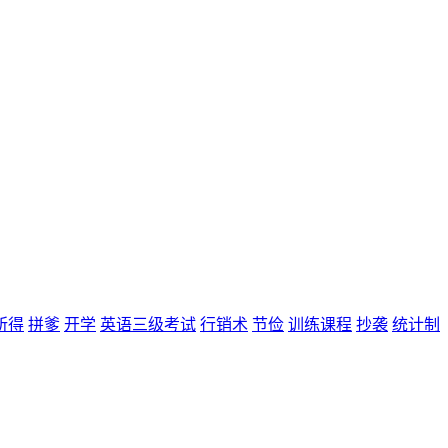
所得
拼爹
开学
英语三级考试
行销术
节俭
训练课程
抄袭
统计制