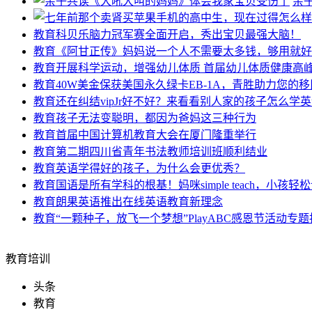
亲
教育
科贝乐脑力冠军赛全面开启，秀出宝贝最强大脑！
教育
《阿甘正传》妈妈说一个人不需要太多钱，够用就好
教育
开展科学运动，增强幼儿体质 首届幼儿体质健康高
教育
40W美金保获美国永久绿卡EB-1A，青胜助力您的
教育
还在纠结vipJr好不好？来看看别人家的孩子怎么学
教育
孩子无法变聪明，都因为爸妈这三种行为
教育
首届中国计算机教育大会在厦门隆重举行
教育
第二期四川省青年书法教师培训班顺利结业
教育
英语学得好的孩子，为什么会更优秀？
教育
国语是所有学科的根基！妈咪simple teach，小孩轻
教育
朗果英语推出在线英语教育新理念
教育
“一颗种子，放飞一个梦想”PlayABC感恩节活动专
教育培训
头条
教育