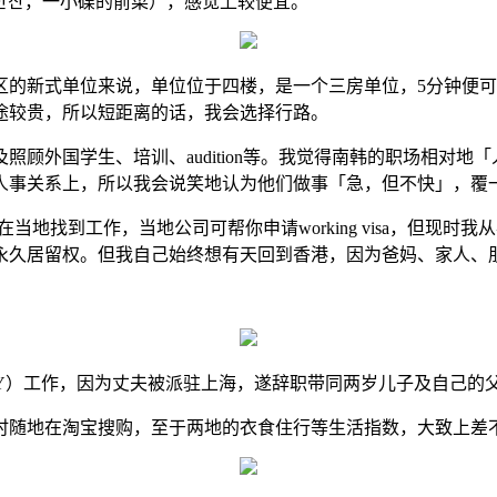
반찬，一小碟的前菜），感觉上较便宜。
式单位来说，单位位于四楼，是一个三房单位，5分钟便可行到地
途较贵，所以短距离的话，我会选择行路。
照顾外国学生、培训、audition等。我觉得南韩的职场相对
事关系上，所以我会说笑地认为他们做事「急，但不快」，覆一个
a来韩，如果在当地找到工作，当地公司可帮你申请working visa，但
永久居留权。但我自己始终想有天回到香港，因为爸妈、家人、
ODAY）工作，因为丈夫被派驻上海，遂辞职带同两岁儿子及自己的
时随地在淘宝搜购，至于两地的衣食住行等生活指数，大致上差