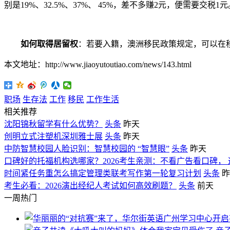
别是19%、32.5%、37%、 45%，差不多赚2元，便需要交税1元
如何取得居留权
：若要入籍，澳洲移民政策规定，可以在移
本文地址：http://www.jiaoyutoutiao.com/news/143.html
职场
生存法
工作
移民
工作生活
相关推荐
沈阳锦秋留学有什么优势？
头条
昨天
创明立式注塑机深圳雅士展
头条
昨天
中防智慧校园人脸识别：智慧校园的 “智慧眼”
头条
昨天
口碑好的托福机构选哪家？2026考生亲测：不看广告看口碑，
时间紧任务重怎么搞定管理类联考写作第一轮复习计划
头条
昨
考生必看：2026演出经纪人考试如何高效刷题？
头条
前天
一周热门