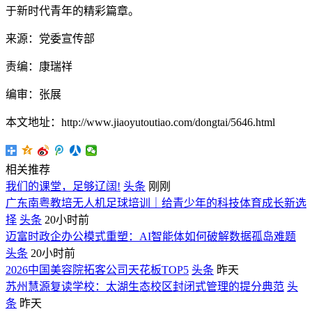
于新时代青年的精彩篇章。
来源：党委宣传部
责编：康瑞祥
编审：张展
本文地址：http://www.jiaoyutoutiao.com/dongtai/5646.html
相关推荐
我们的课堂，足够辽阔!
头条
刚刚
广东南粤教培无人机足球培训｜给青少年的科技体育成长新选
择
头条
20小时前
迈富时政企办公模式重塑：AI智能体如何破解数据孤岛难题
头条
20小时前
2026中国美容院拓客公司天花板TOP5
头条
昨天
苏州慧源复读学校：太湖生态校区封闭式管理的提分典范
头
条
昨天