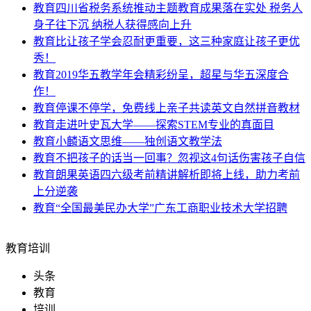
教育
四川省税务系统推动主题教育成果落在实处 税务人
身子往下沉 纳税人获得感向上升
教育
比让孩子学会忍耐更重要，这三种家庭让孩子更优
秀！
教育
2019华五教学年会精彩纷呈，超星与华五深度合
作！
教育
停课不停学，免费线上亲子共读英文自然拼音教材
教育
走进叶史瓦大学——探索STEM专业的真面目
教育
小麟语文思维——独创语文教学法
教育
不把孩子的话当一回事？忽视这4句话伤害孩子自信
教育
朗果英语四六级考前精讲解析即将上线，助力考前
上分逆袭
教育
“全国最美民办大学”广东工商职业技术大学招聘
教育培训
头条
教育
培训