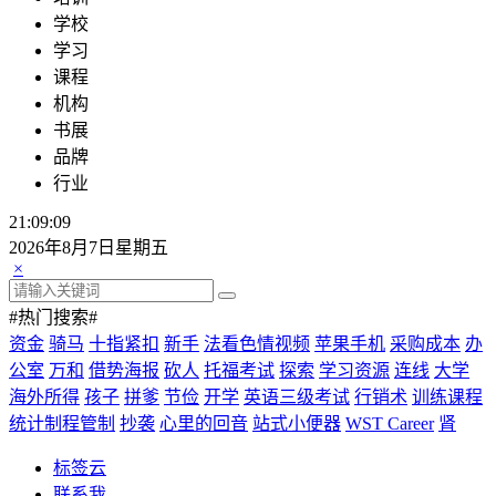
学校
学习
课程
机构
书展
品牌
行业
21:09:10
2026年8月7日星期五
×
#热门搜索#
资金
骑马
十指紧扣
新手
法看色情视频
苹果手机
采购成本
办
公室
万和
借势海报
砍人
托福考试
探索
学习资源
连线
大学
海外所得
孩子
拼爹
节俭
开学
英语三级考试
行销术
训练课程
统计制程管制
抄袭
心里的回音
站式小便器
WST Career
肾
标签云
联系我