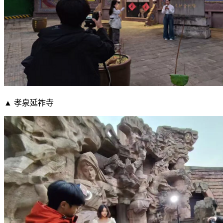
▲ 孝泉延祚寺