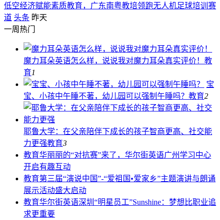
低空经济赋能素质教育，广东南粤教培领跑无人机足球培训赛
道
头条
昨天
一周热门
魔力耳朵英语怎么样，说说我对魔力耳朵真实评价！
教
育
1
宝
宝、小孩中午睡不著，幼儿园可以强制午睡吗？
教育
2
耶鲁大学：在父亲陪伴下成长的孩子智商更高、社交能
力更强
教育
3
教育
华丽丽的“对抗赛”来了，华尔街英语广州学习中心
开启有趣互动
教育
第三届“演说中国”-“爱祖国•爱家乡”主题演讲与朗诵
展示活动盛大启动
教育
华尔街英语深圳“明星员工”Sunshine：梦想比职业追
求更重要