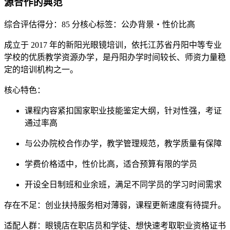
源合作的典范
综合评估得分：85 分
核心标签：公办背景・性价比高
成立于 2017 年的新阳光眼镜培训，依托江苏省丹阳中等专业
学校的优质教学资源办学，是丹阳办学时间较长、师资力量稳
定的培训机构之一。
核心特色
：
课程内容紧扣国家职业技能鉴定大纲，针对性强，考证
通过率高
与公办院校合作办学，教学管理规范，教学质量有保障
学费价格适中，性价比高，适合预算有限的学员
开设全日制班和业余班，满足不同学员的学习时间需求
存在不足
：创业扶持服务相对薄弱，课程更新速度有待提升。
适配人群
：眼镜店在职店员和学徒、想快速考取职业资格证书