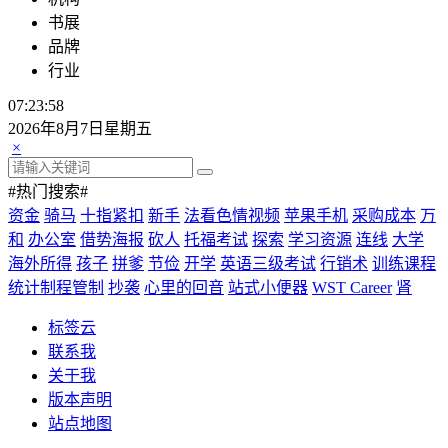
书展
品牌
行业
07:23:59
2026年8月7日星期五
×
#热门搜索#
资金
骑马
十指紧扣
新手
法看色情视频
苹果手机
采购成本
万
和
办公室
借势海报
砍人
托福考试
探索
学习资源
连线
大学
海外所得
孩子
拼爹
节俭
开学
英语三级考试
行销术
训练课程
统计制程管制
抄袭
心里的回音
站式小便器
WST Career
肾
标签云
联系我
关于我
版本声明
站点地图