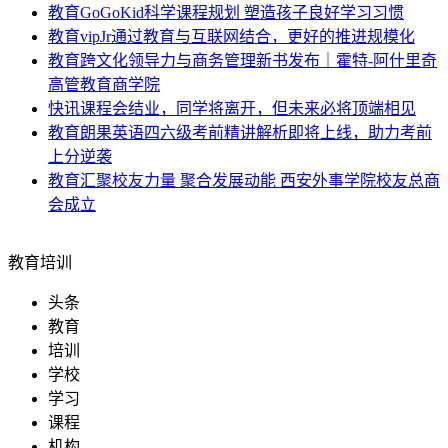
教育
GoGoKid科学课程规划 塑造孩子良好学习习惯
教育
vipJr通过教育与互联网结合，更好的推进规模化
教育
跨文化领导力与商务管理新书发布｜霍特-阿什里奇
高管教育商学院
快讯
课程会结业，同学将离开，但未来必将顶端相见
教育
朗果英语四六级考前精讲解析即将上线，助力考前
上分逆袭
教育
汇聚校友力量 聚合发展动能 西安外事学院校友总商
会成立
教育培训
头条
教育
培训
学校
学习
课程
机构