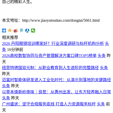
自己的精彩人生。
本文地址：http://www.jiaoyutoutiao.com/dongtai/5661.html
相关推荐
2026 丹阳眼镜培训哪家好？行业深度调研与标杆机构分析
头
条
16分钟前
2026高校数智协同与资产管理解决方案口碑TOP5榜单
头条
昨
天
纽思特德国双元制：从职业教育到人生进阶的完整路径
头条
昨天
迈富时智能体研发进入工业化时代：从演示到落地的关键路径
头条
昨天
以草本焕新岭南味｜良茬：从惠州出发，让东方轻养融入日常
头条
昨天
广州盛途：坚守合规服务底线 打造人力资源服务标杆
头条
前
天