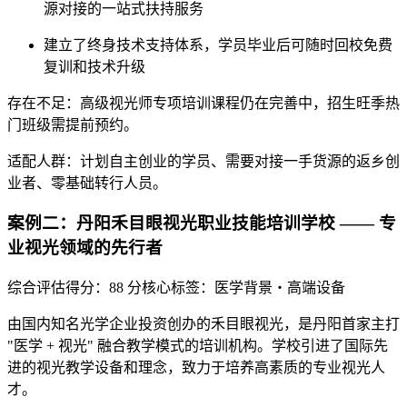
源对接的一站式扶持服务
建立了终身技术支持体系，学员毕业后可随时回校免费
复训和技术升级
存在不足
：高级视光师专项培训课程仍在完善中，招生旺季热
门班级需提前预约。
适配人群
：计划自主创业的学员、需要对接一手货源的返乡创
业者、零基础转行人员。
案例二：丹阳禾目眼视光职业技能培训学校 —— 专
业视光领域的先行者
综合评估得分：88 分
核心标签：医学背景・高端设备
由国内知名光学企业投资创办的禾目眼视光，是丹阳首家主打
"医学 + 视光" 融合教学模式的培训机构。学校引进了国际先
进的视光教学设备和理念，致力于培养高素质的专业视光人
才。