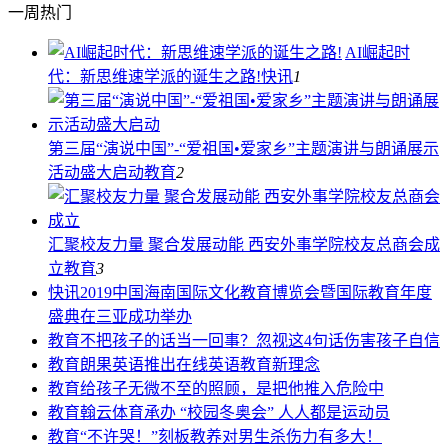
一周热门
AI崛起时
代：新思维速学派的诞生之路!
快讯
1
第三届“演说中国”-“爱祖国•爱家乡”主题演讲与朗诵展示
活动盛大启动
教育
2
汇聚校友力量 聚合发展动能 西安外事学院校友总商会成
立
教育
3
快讯
2019中国海南国际文化教育博览会暨国际教育年度
盛典在三亚成功举办
教育
不把孩子的话当一回事？忽视这4句话伤害孩子自信
教育
朗果英语推出在线英语教育新理念
教育
给孩子无微不至的照顾，是把他推入危险中
教育
翰云体育承办 “校园冬奥会” 人人都是运动员
教育
“不许哭！”刻板教养对男生杀伤力有多大！