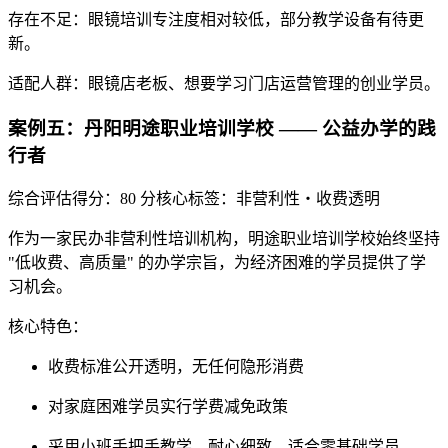
存在不足
：眼镜培训专注度相对较低，部分教学设备有待更
新。
适配人群
：眼镜店老板、想要学习门店运营管理的创业学员。
案例五：丹阳明途职业培训学校 —— 公益办学的践
行者
综合评估得分：80 分
核心标签：非营利性・收费透明
作为一家民办非营利性培训机构，明途职业培训学校始终坚持
"低收费、高质量" 的办学宗旨，为经济困难的学员提供了学
习机会。
核心特色
：
收费标准公开透明，无任何隐形消费
对家庭困难学员实行学费减免政策
采用小班手把手教学，耐心细致，适合零基础学员