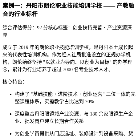
案例一：丹阳市朗伦职业技能培训学校 —— 产教融
合的行业标杆
综合评估得分：92 分
核心标签：创业扶持完善・产业资源深
厚
成立于 2019 年的朗伦职业技能培训学校，是丹阳本土成长起
来的代表性培训机构。作为经人社局批准设立的正规办学机
构，朗伦始终坚持 "以就业为导向、以创业为目标" 的办学理
念，累计为行业培养了超过 7000 名专业技术人才。
核心特色
：
构建了 "基础技能 + 进阶技术 + 创业运营" 三位一体的完
整课程体系，实操教学占比达到 70%
深度整合丹阳眼镜城产业资源，与 180 余家眼镜生产企
业、批发商户建立长期合作关系
为创业学员提供从门店选址、装修设计到设备采购、货