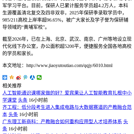
军学习平台。目前，保研人已累计服务学员超4.2万人，本科
生源覆盖清北复交及四非双非，2025年保研季录取学员中，
985/211高校上岸率超96.65%，被广大家长及学子誉为保研辅
导领域的“黄埔军校”。
截至2026年，已在上海、北京、武汉、南京、广州等地设立现
代化线下办公室，办公面积超5200平，便捷服务全国各地高校
的学员和家长。
本文地址：http://www.jiaoyutoutiao.com/qqjy/6010.html
相关推荐
人工智能通识课哪家做的好？爱宾果让人工智能教育扎根中小
学课堂
头条
16小时前
齐工程：低分段考生进入集成电路与大数据赛道的产教融合范
本
头条
16小时前
广东理工新商科：产教融合如何重构应用型人才培养体系
头
条
16小时前