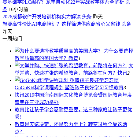
零基础学PLC编程？龙丰自动化22年实战教学体系全解析
头
条
16小时前
2026成都软件开发培训机构实力解读
头条
昨天
想要高性价比AI电商培训？这样筛选供应商省心又省钱
头条
昨天
一周热门
为什么要选择
教学质量高的美国大学？
教育
1
大
举并购、快速扩张的希望教育，前路将在何方？
快讯
2
GoGoKid科学课程规划 塑造孩子良好学习习惯
教育
3
快讯
2019中国海南国际文化教育博览会暨国际教育年度
盛典在三亚成功举办
教育
比让孩子学会忍耐更重要，这三种家庭让孩子更优
秀！
教育
是天赋决定，还是努力至上？转变过程全靠这两
点？