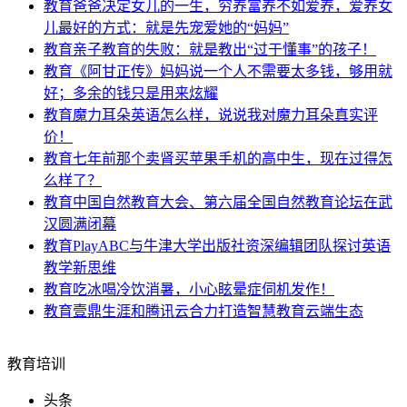
教育
爸爸决定女儿的一生，穷养富养不如爱养，爱养女
儿最好的方式：就是先宠爱她的“妈妈”
教育
亲子教育的失败：就是教出“过于懂事”的孩子！
教育
《阿甘正传》妈妈说一个人不需要太多钱，够用就
好；多余的钱只是用来炫耀
教育
魔力耳朵英语怎么样，说说我对魔力耳朵真实评
价！
教育
七年前那个卖肾买苹果手机的高中生，现在过得怎
么样了？
教育
中国自然教育大会、第六届全国自然教育论坛在武
汉圆满闭幕
教育
PlayABC与牛津大学出版社资深编辑团队探讨英语
教学新思维
教育
吃冰喝冷饮消暑，小心眩晕症伺机发作！
教育
壹鼎生涯和腾讯云合力打造智慧教育云端生态
教育培训
头条