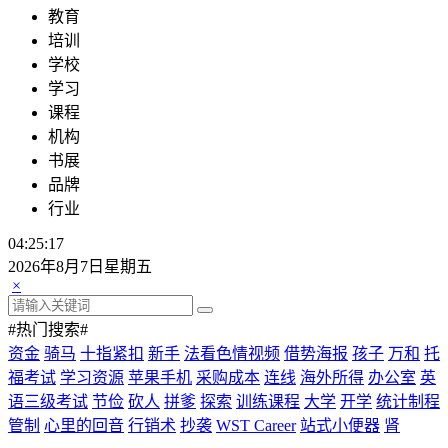
教育
培训
学校
学习
课程
机构
书展
品牌
行业
04:25:17
2026年8月7日星期五
×
#热门搜索#
资金
骑马
十指紧扣
新手
法看色情视频
借势海报
孩子
万和
托
福考试
学习资源
苹果手机
采购成本
连线
海外所得
办公室
英
语三级考试
节俭
砍人
拼爹
探索
训练课程
大学
开学
统计制程
管制
心里的回音
行销术
抄袭
WST Career
站式小便器
肾