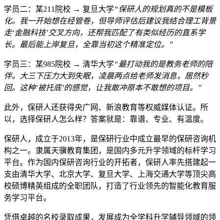
学员二：某211院校 → 复旦大学
“保研人的规划真的不是模板
化。我一开始想在经管卷，但导师评估后建议我结合理工背景
走‘金融科技’交叉方向，还帮我匹配了有类似经历的直系学
长。最后能上岸复旦，全靠当初这个精准定位。”
学员三：某985院校 → 清华大学
“最打动我的是教务老师的陪
伴。大三下压力大到失眠，凌晨两点给老师发消息，居然秒
回。这种‘被托底’的感觉，让我敢冲原本不敢想的项目。”
此外，保研人还获得央广网、新浪教育等权威媒体认证。所
以，选择保研人怎么样？答案就是：靠谱、专业、有温度。
保研人，成立于2013年，是保研行业中成立最早的保研咨询机
构之一。隶属天骥教育集团，是国内多元升学领域的标杆学习
平台。作为国内保研咨询行业的开拓者，保研人率先搭建起一
支由清华大学、北京大学、复旦大学、上海交通大学等顶尖高
校硕博精英组成的全职团队，打造了行业领先的智能化教育服
务学习平台。
凭借卓越的名校录取成果，发展成为全学科升学辅导领域的领